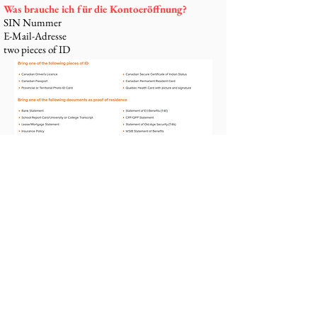
Was brauche ich für die Kontoeröffnung?
SIN Nummer
E-Mail-Adresse
two pieces of ID
Innerhalb von 2 Wochen kommt auch die
Kundenkarte. Ich habe sie auch...
Und wenn ihr Fragen habt oder Hilfe braucht,
<
hier die Tangerine FAQ
> oder ihr könnt mich
gerne direkt kontaktieren.
Savings Account
Parallel dazu kann man ein Sparkonto eröffnen und
für 5 Monate
2.50% Zinsen
auf die Ersparnisse
bekommen (Stand Juli 2020)