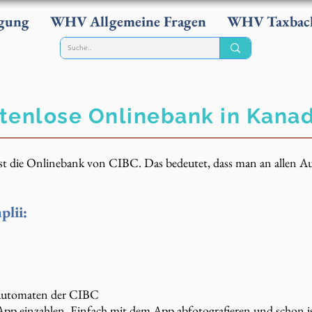
gung
WHV Allgemeine Fragen
WHV Taxbac
ostenlose Onlinebank in Kana
 ist die Onlinebank von CIBC. Das bedeutet, dass man an allen
lii:
 Automaten der CIBC
pp einzahlen. Einfach mit dem App abfotografieren und schon i