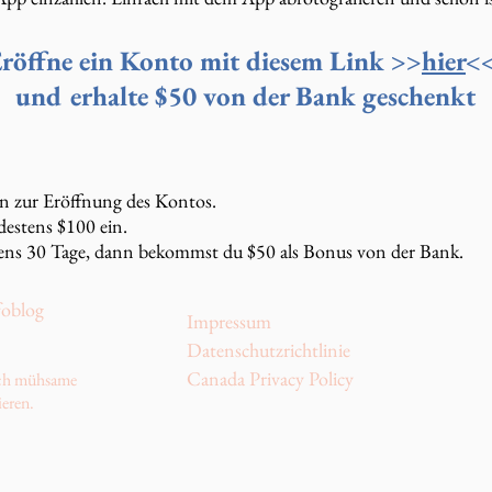
röffne ein Konto mit diesem Link >>
hier
<
und erhalte $50 von der Bank geschenkt
en zur Eröffnung des Kontos.
estens $100 ein.
tens 30 Tage, dann bekommst du $50 als Bonus von der Bank.
foblog
Impressum
Datenschutzrichtlinie
Canada Privacy Policy
urch mühsame
ieren.