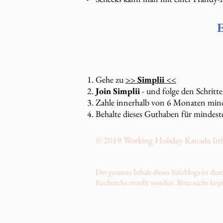
E
Gehe zu
>>
Simplii
<<
Join Simplii
- und folge den Schritt
Zahle innerhalb von 6 Monaten mind
Behalte dieses Guthaben für mindes
© 2019 Working Holiday Kanada In
Der gesamte Inhalt dieses Infoblogs ist d
Recherche erstellt worden. Bitte nicht kop