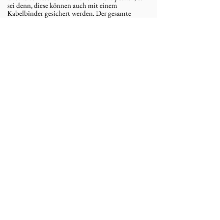
sei denn, diese können auch mit einem
Kabelbinder gesichert werden. Der gesamte
Inhalt sollte im Hauptteil des Koffers abgesperrt
sein.
Den Koffer nicht in Plastik wie Schrumpffolie,
Frischhaltefolie einwickeln. Wenn der Koffer
eingewickelt ist, besteht die Gefahr, dass du die
Verpackung aufmachen musst. Aus
Sicherheitsgründen kann der Fahrer bei der
Abholung verlangen, dass der Inhalt des Koffers
gezeigt wird.
Zurück zur Startseite