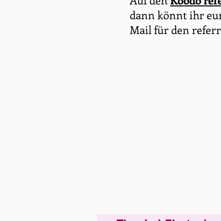
Auf den
Koodo refe
dann könnt ihr e
Mail für den referr