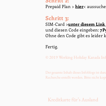
Schritt 2:
Prepaid Plan >
hier
< aussuche
Schritt 3:
SIM-Card >
unter diesem Link 
und diesen Code eingeben:
7P
Ohne den Code gibt es leider 
Fertig.
© 2019 Working Holiday Kanada In
Der gesamte Inhalt dieses Infoblogs ist d
Recherche erstellt worden. Bitte nicht kop
Kreditkarte für’s Ausland