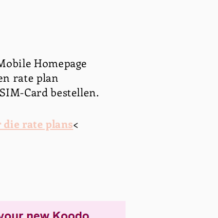
 Mobile Homepage
n rate plan
SIM-Card bestellen.
r die rate plans
<