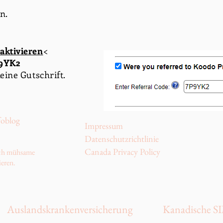
n.
aktivieren
<
9YK2
keine Gutschrift.
foblog
Impressum
Datenschutzrichtlinie
Canada Privacy Policy
urch mühsame
ieren.
Auslandskrankenversicherung
Kanadische S